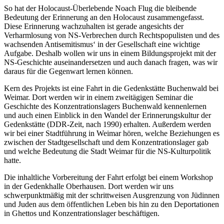
So hat der Holocaust-Überlebende Noach Flug die bleibende
Bedeutung der Erinnerung an den Holocaust zusammengefasst.
Diese Erinnerung wachzuhalten ist gerade angesichts der
Verharmlosung von NS-Verbrechen durch Rechtspopulisten und des
wachsenden Antisemitismus‘ in der Gesellschaft eine wichtige
Aufgabe. Deshalb wollen wir uns in einem Bildungsprojekt mit der
NS-Geschichte auseinandersetzen und auch danach fragen, was wir
daraus für die Gegenwart lernen können.
Kern des Projekts ist eine Fahrt in die Gedenkstätte Buchenwald bei
Weimar. Dort werden wir in einem zweitägigen Seminar die
Geschichte des Konzentrationslagers Buchenwald kennenlernen
und auch einen Einblick in den Wandel der Erinnerungskultur der
Gedenkstätte (DDR-Zeit, nach 1990) erhalten. Außerdem werden
wir bei einer Stadtführung in Weimar hören, welche Beziehungen es
zwischen der Stadtgesellschaft und dem Konzentrationslager gab
und welche Bedeutung die Stadt Weimar für die NS-Kulturpolitik
hatte.
Die inhaltliche Vorbereitung der Fahrt erfolgt bei einem Workshop
in der Gedenkhalle Oberhausen. Dort werden wir uns
schwerpunktmäßig mit der schrittweisen Ausgrenzung von Jüdinnen
und Juden aus dem öffentlichen Leben bis hin zu den Deportationen
in Ghettos und Konzentrationslager beschäftigen.