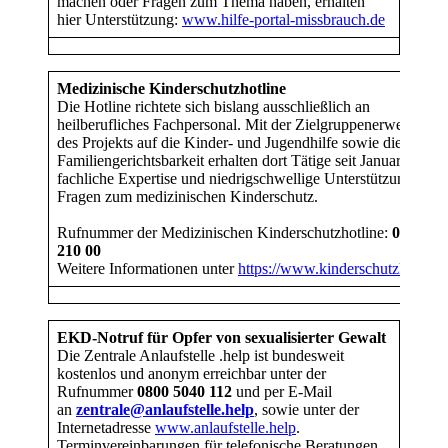
machen oder Fragen zum Thema haben, erhalten
hier Unterstützung:
www.hilfe-portal-missbrauch.de
Medizinische Kinderschutzhotline
Die Hotline richtete sich bislang ausschließlich an
heilberufliches Fachpersonal. Mit der Zielgruppenerweiterung
des Projekts auf die Kinder- und Jugendhilfe sowie die
Familiengerichtsbarkeit erhalten dort Tätige seit Januar ebenfa
fachliche Expertise und niedrigschwellige Unterstützung bei
Fragen zum medizinischen Kinderschutz.
Rufnummer der Medizinischen Kinderschutzhotline:
0 800 / 
210 00
Weitere Informationen unter
https://www.kinderschutzhotline.
EKD-Notruf für Opfer von sexualisierter Gewalt
Die Zentrale Anlaufstelle .help ist bundesweit
kostenlos und anonym erreichbar unter der
Rufnummer
0800 5040 112
und per E-Mail
an
zentrale@anlaufstelle.help
, sowie unter der
Internetadresse
www.anlaufstelle.help
.
Terminvereinbarungen für telefonische Beratungen