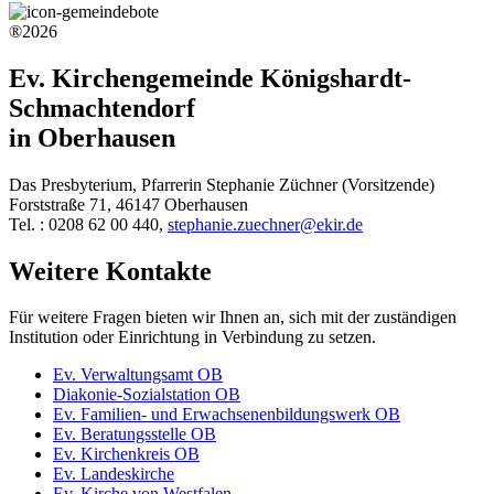
®2026
Ev. Kirchengemeinde Königshardt-
Schmachtendorf
in Oberhausen
Das Presbyterium, Pfarrerin Stephanie Züchner (Vorsitzende)
Forststraße 71, 46147 Oberhausen
Tel. : 0208 62 00 440,
stephanie.zuechner@ekir.de
Weitere Kontakte
Für weitere Fragen bieten wir Ihnen an, sich mit der zuständigen
Institution oder Einrichtung in Verbindung zu setzen.
Ev. Verwaltungsamt OB
Diakonie-Sozialstation OB
Ev. Familien- und Erwachsenenbildungswerk OB
Ev. Beratungsstelle OB
Ev. Kirchenkreis OB
Ev. Landeskirche
Ev. Kirche von Westfalen